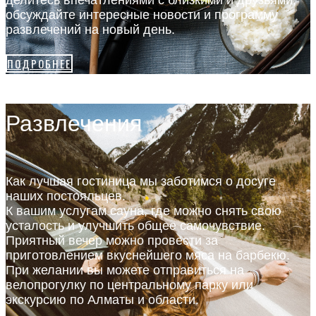
обсуждайте интересные новости и программу
развлечений на новый день.
ПОДРОБНЕЕ
Развлечения
Как лучшая гостиница мы заботимся о досуге
наших постояльцев.
К вашим услугам сауна, где можно снять свою
усталость и улучшить общее самочувствие.
Приятный вечер можно провести за
приготовлением вкуснейшего мяса на барбекю.
При желании вы можете отправиться на
велопрогулку по центральному парку или
экскурсию по Алматы и области.