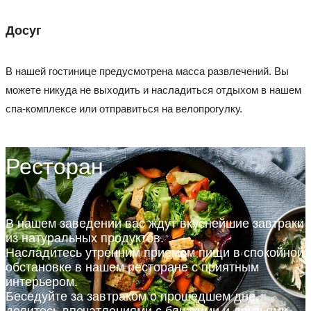
Досуг
В нашей гостинице предусмотрена масса развлечений. Вы
можете никуда не выходить и насладиться отдыхом в нашем
спа-комплексе или отправиться на велопрогулку.
Ресторан
В нашем заведении вас ждут вкуснейшие завтраки
из натуральных продуктов.
Насладитесь утренним приемом пищи в спокойной
обстановке в нашем ресторане с приятным
интерьером.
Беседуйте за завтраком о прошедшем дне,
делитесь впечатлениями с близкими и друзьями,