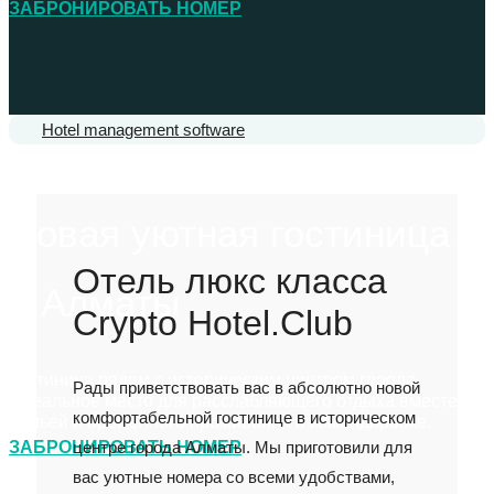
ЗАБРОНИРОВАТЬ НОМЕР
Hotel management software
Новая уютная гостиница
Отель люкс класса
в Алматы
Crypto Hotel.Club
Гостиница рядом с историческим центром города.
Рады приветствовать вас в абсолютно новой
Идеальное место для расслабляющего отдыха вместе с
комфортабельной гостинице в историческом
семьей и временного проживания в командировке.
центре города Алматы. Мы приготовили для
ЗАБРОНИРОВАТЬ НОМЕР
вас уютные номера со всеми удобствами,